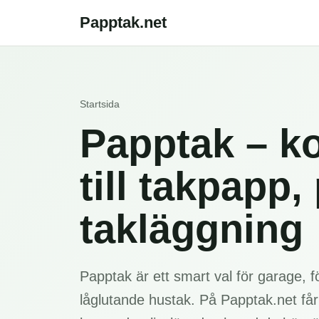
Papptak.net
Startsida
Papptak – k
till takpapp,
takläggning
Papptak är ett smart val för garage, f
låglutande hustak. På Papptak.net får