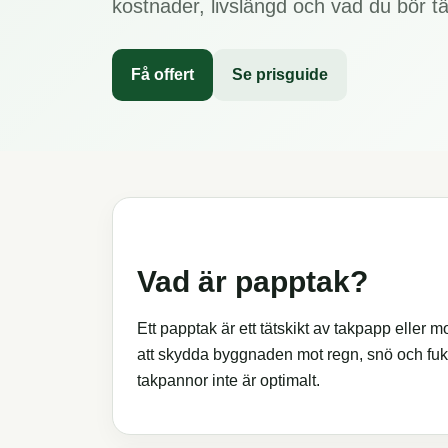
kostnader, livslängd och vad du bör tä
Få offert
Se prisguide
Vad är papptak?
Ett papptak är ett tätskikt av takpapp eller
att skydda byggnaden mot regn, snö och fuk
takpannor inte är optimalt.