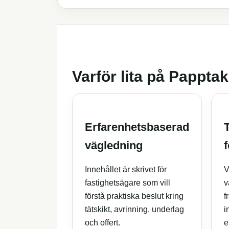
Varför lita på Pappta
Erfarenhetsbaserad
vägledning
Innehållet är skrivet för
V
fastighetsägare som vill
v
förstå praktiska beslut kring
f
tätskikt, avrinning, underlag
i
och offert.
e