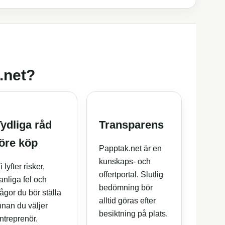
k.net?
Tydliga råd
Transparens
före köp
Papptak.net är en
kunskaps- och
i lyfter risker,
offertportal. Slutlig
anliga fel och
bedömning bör
rågor du bör ställa
alltid göras efter
nnan du väljer
besiktning på plats.
ntreprenör.