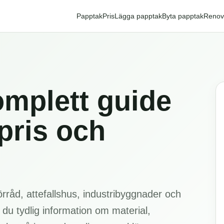
Papptak
Pris
Lägga papptak
Byta papptak
Renov
omplett guide
 pris och
örråd, attefallshus, industribyggnader och
 du tydlig information om material,