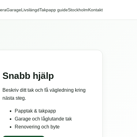
era
Garage
Livslängd
Takpapp guide
Stockholm
Kontakt
Snabb hjälp
Beskriv ditt tak och få vägledning kring
nästa steg.
Papptak & takpapp
Garage och låglutande tak
Renovering och byte